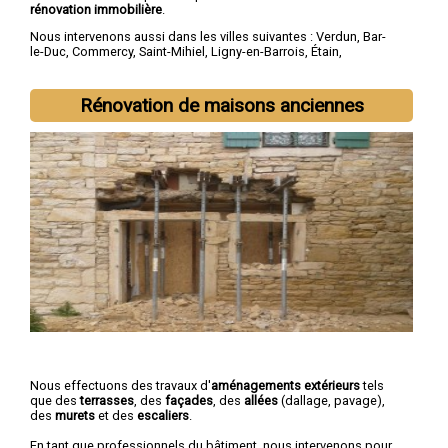
rénovation immobilière
.
Nous intervenons aussi dans les villes suivantes :
Verdun
,
Bar-
le-Duc
,
Commercy
,
Saint-Mihiel
,
Ligny-en-Barrois
,
Étain
,
Revigny-sur-Ornain
,
Thierville-sur-Meuse
,
Belleville-sur-Meuse
,
Ancerville
Rénovation de maisons anciennes
Nous effectuons des travaux d'
aménagements extérieurs
tels
que des
terrasses
, des
façades
, des
allées
(dallage, pavage),
des
murets
et des
escaliers
.
En tant que professionnels du bâtiment, nous intervenons pour