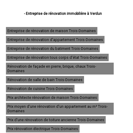
- Entreprise de rénovation immobilière à Verdun
- Entreprise de rénovation immobilière à Bar-le-Duc
- Entreprise de rénovation immobilière à Commercy
- Entreprise de rénovation immobilière à Saint-Mihiel
Entreprise de rénovation de maison Trois-Domaines
- Entreprise de rénovation immobilière à Ligny-en-Barrois
Entreprise de rénovation d'appartement Trois-Domaines
- Entreprise de rénovation immobilière à Étain
- Entreprise de rénovation immobilière à Belleville-sur-Meuse
Entreprise de rénovation du batiment Trois-Domaines
- Entreprise de rénovation immobilière à Revigny-sur-Ornain
- Entreprise de rénovation immobilière à Thierville-sur-Meuse
Entreprise de rénovation tous corps d'état Trois-Domaines
- Entreprise de rénovation immobilière à Ancerville
Rénovation de façade en pierre, brique, chaux Trois-
- Entreprise de rénovation immobilière à Stenay
Domaines
- Entreprise de rénovation immobilière à Bouligny
- Entreprise de rénovation immobilière à Fains-Véel
Rénovation de salle de bain Trois-Domaines
- Entreprise de rénovation immobilière à Montmédy
Rénovation de cuisine Trois-Domaines
- Entreprise de rénovation immobilière à Vaucouleurs
- Entreprise de rénovation immobilière à Euville
Prix architecte rénovation de maison Trois-Domaines
- Entreprise de rénovation immobilière à Void-Vacon
- Entreprise de rénovation immobilière à Cousances-les-Forges
Prix moyen d'une rénovation d'un appartement au m² Trois-
- Entreprise de rénovation immobilière à Clermont-en-Argonne
Domaines
- Entreprise de rénovation immobilière à Tronville-en-Barrois
Prix d'une rénovation de toiture ancienne Trois-Domaines
- Entreprise de rénovation immobilière à Lérouville
- Entreprise de rénovation immobilière à Vigneulles-lès-Hattonchâtel
Prix rénovation électrique Trois-Domaines
- Entreprise de rénovation immobilière à Dieue-sur-Meuse