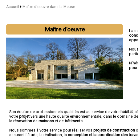
Accueil
Maître d'oeuvre dans la Meuse
Maître d’oeuvre
La s
conc
appa
Nous
parti
N'hé
pour
Son équipe de professionnels qualifiés est au service de votre
habitat
, a
votre
projet
vers une haute qualité environnementale, dans le domaine de
la
rénovation
de
maisons
et de
bâtiments
.
Nous sommes à votre service pour réaliser vos
projets de construction
o
assurant l'étude, la réalisation, la
conception et la coordination des trava