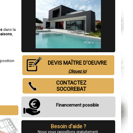
es
dans la
aisons
,
sposition
DEVIS MAÎTRE D'OEUVRE
Cliquez ici
CONTACTEZ
SOCOREBAT
Financement possible
Besoin d'aide ?
Nous vous rappellons gratuitement.