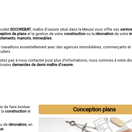
ociété
SOCOREBAT
,
maître d'oeuvre
situé dans la Meuse vous offre ses
servic
eption de plans
et la gestion de votre
construction
ou la
rénovation
de votre
m
rtements
,
manoirs
,
immeubles
.
 travaillons essentiellement avec des agences immobilières, commerçants et
culiers.
sitez pas à nous contacter pour plus d'informations, nous sommes à votre di
 toutes
demandes de devis maître d'oeuvre.
fin de faire évoluer
Conception plans
 la
construction
et
u de
rénovation
, en
ux
.