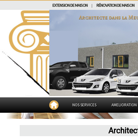
EXTENSION DE MAISON
RÉNOVATION DE MAISON
|
Architecte dans
la Me
NOS SERVICES
AMELIORATION 
Architec