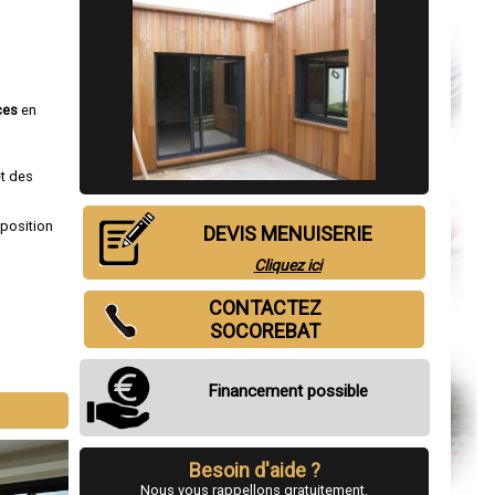
ces
en
et des
sposition
DEVIS MENUISERIE
Cliquez ici
CONTACTEZ
SOCOREBAT
Financement possible
Besoin d'aide ?
Nous vous rappellons gratuitement.