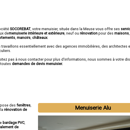
ociété
SOCOREBAT
, votre menuisier, située dans la Meuse vous offre ses
servi
aux de
menuiserie intérieure et extérieure
, neuf ou
rénovation
pour des
maisons
,
rtements
,
manoirs
,
châteaux
.
 travaillons essentiellement avec des agences immobilières, des architectes 
culiers.
sitez pas à nous contacter pour plus d'informations, nous sommes à votre di
 toutes
demandes de devis menuisier.
opose des
fenêtres
,
Menuiserie Alu
 la
rénovation de
le
bardage PVC
,
valement de