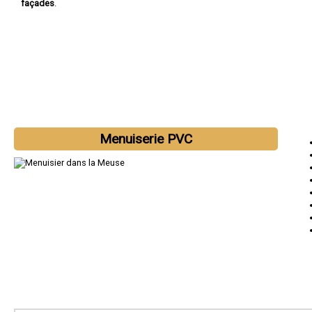
façades
.
Menuiserie PVC