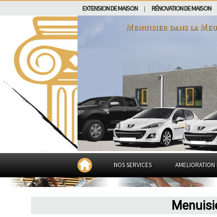
EXTENSION DE MAISON
RÉNOVATION DE MAISON
|
Menuisier dans
la Meu
NOS SERVICES
AMELIORATION 
Menuisi