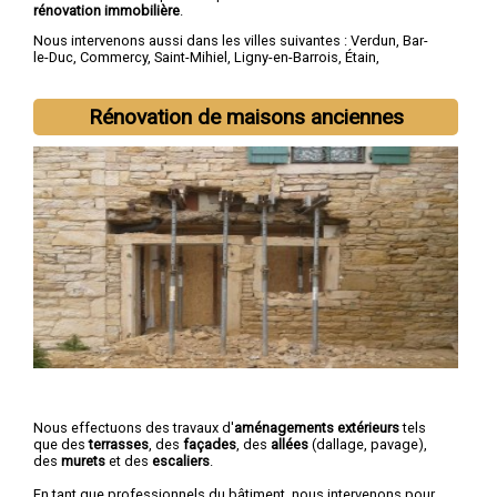
rénovation immobilière
.
Nous intervenons aussi dans les villes suivantes :
Verdun
,
Bar-
le-Duc
,
Commercy
,
Saint-Mihiel
,
Ligny-en-Barrois
,
Étain
,
Revigny-sur-Ornain
,
Thierville-sur-Meuse
,
Belleville-sur-Meuse
,
Ancerville
Rénovation de maisons anciennes
Nous effectuons des travaux d'
aménagements extérieurs
tels
que des
terrasses
, des
façades
, des
allées
(dallage, pavage),
des
murets
et des
escaliers
.
En tant que professionnels du bâtiment, nous intervenons pour