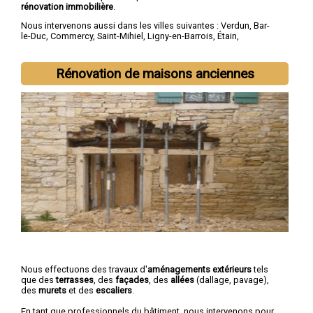
rénovation immobilière
.
Nous intervenons aussi dans les villes suivantes :
Verdun
,
Bar-
le-Duc
,
Commercy
,
Saint-Mihiel
,
Ligny-en-Barrois
,
Étain
,
Revigny-sur-Ornain
,
Thierville-sur-Meuse
,
Belleville-sur-Meuse
,
Ancerville
Rénovation de maisons anciennes
Nous effectuons des travaux d'
aménagements extérieurs
tels
que des
terrasses
, des
façades
, des
allées
(dallage, pavage),
des
murets
et des
escaliers
.
En tant que professionnels du bâtiment, nous intervenons pour