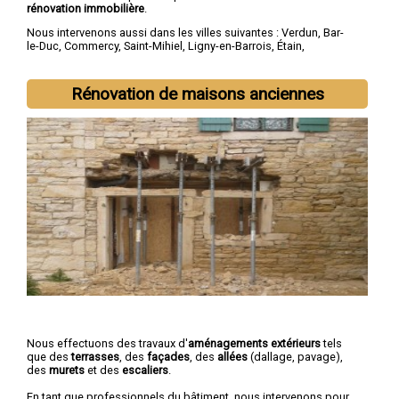
rénovation immobilière
.
Nous intervenons aussi dans les villes suivantes :
Verdun
,
Bar-
le-Duc
,
Commercy
,
Saint-Mihiel
,
Ligny-en-Barrois
,
Étain
,
Revigny-sur-Ornain
,
Thierville-sur-Meuse
,
Belleville-sur-Meuse
,
Ancerville
Rénovation de maisons anciennes
Nous effectuons des travaux d'
aménagements extérieurs
tels
que des
terrasses
, des
façades
, des
allées
(dallage, pavage),
des
murets
et des
escaliers
.
En tant que professionnels du bâtiment, nous intervenons pour