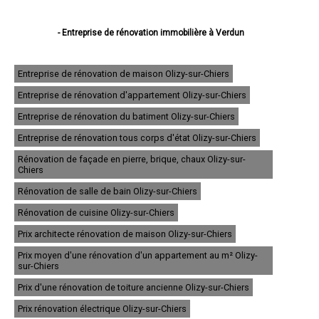
- Entreprise de rénovation immobilière à Verdun
- Entreprise de rénovation immobilière à Bar-le-Duc
- Entreprise de rénovation immobilière à Commercy
- Entreprise de rénovation immobilière à Saint-Mihiel
Entreprise de rénovation de maison Olizy-sur-Chiers
- Entreprise de rénovation immobilière à Ligny-en-Barrois
Entreprise de rénovation d'appartement Olizy-sur-Chiers
- Entreprise de rénovation immobilière à Étain
- Entreprise de rénovation immobilière à Belleville-sur-Meuse
Entreprise de rénovation du batiment Olizy-sur-Chiers
- Entreprise de rénovation immobilière à Revigny-sur-Ornain
- Entreprise de rénovation immobilière à Thierville-sur-Meuse
Entreprise de rénovation tous corps d'état Olizy-sur-Chiers
- Entreprise de rénovation immobilière à Ancerville
Rénovation de façade en pierre, brique, chaux Olizy-sur-
- Entreprise de rénovation immobilière à Stenay
Chiers
- Entreprise de rénovation immobilière à Bouligny
- Entreprise de rénovation immobilière à Fains-Véel
Rénovation de salle de bain Olizy-sur-Chiers
- Entreprise de rénovation immobilière à Montmédy
Rénovation de cuisine Olizy-sur-Chiers
- Entreprise de rénovation immobilière à Vaucouleurs
- Entreprise de rénovation immobilière à Euville
Prix architecte rénovation de maison Olizy-sur-Chiers
- Entreprise de rénovation immobilière à Void-Vacon
- Entreprise de rénovation immobilière à Cousances-les-Forges
Prix moyen d'une rénovation d'un appartement au m² Olizy-
- Entreprise de rénovation immobilière à Clermont-en-Argonne
sur-Chiers
- Entreprise de rénovation immobilière à Tronville-en-Barrois
Prix d'une rénovation de toiture ancienne Olizy-sur-Chiers
- Entreprise de rénovation immobilière à Lérouville
- Entreprise de rénovation immobilière à Vigneulles-lès-Hattonchâtel
Prix rénovation électrique Olizy-sur-Chiers
- Entreprise de rénovation immobilière à Dieue-sur-Meuse