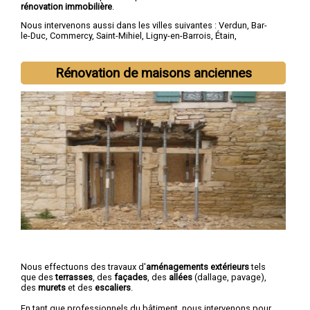
rénovation immobilière
.
Nous intervenons aussi dans les villes suivantes :
Verdun
,
Bar-
le-Duc
,
Commercy
,
Saint-Mihiel
,
Ligny-en-Barrois
,
Étain
,
Revigny-sur-Ornain
,
Thierville-sur-Meuse
,
Belleville-sur-Meuse
,
Ancerville
Rénovation de maisons anciennes
Nous effectuons des travaux d'
aménagements extérieurs
tels
que des
terrasses
, des
façades
, des
allées
(dallage, pavage),
des
murets
et des
escaliers
.
En tant que professionnels du bâtiment, nous intervenons pour