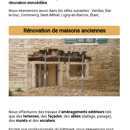
rénovation immobilière
.
Nous intervenons aussi dans les villes suivantes :
Verdun
,
Bar-
le-Duc
,
Commercy
,
Saint-Mihiel
,
Ligny-en-Barrois
,
Étain
,
Revigny-sur-Ornain
,
Thierville-sur-Meuse
,
Belleville-sur-Meuse
,
Ancerville
Rénovation de maisons anciennes
Nous effectuons des travaux d'
aménagements extérieurs
tels
que des
terrasses
, des
façades
, des
allées
(dallage, pavage),
des
murets
et des
escaliers
.
En tant que professionnels du bâtiment, nous intervenons pour