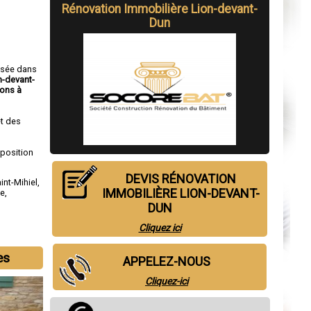
Rénovation Immobilière Lion-devant-
Dun
isée dans
n-devant-
ons à
t des
sposition
DEVIS RÉNOVATION
int-Mihiel
,
IMMOBILIÈRE LION-DEVANT-
se
,
DUN
Cliquez ici
es
APPELEZ-NOUS
Cliquez-ici