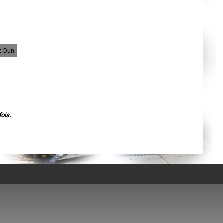
Nantes
Orléans
Cahors
Agen
Mende
Angers
Cherbourg-Octeville
t-Dun
Reims
Saint-Dizier
Laval
Nancy
Verdun
Lorient
Metz
Nevers
Lille
ois.
Beauvais
Alençon
Calais
Clermont-Ferrand
Pau
Tarbes
Perpignan
Strasbourg
Mulhouse
Lyon
Vesoul
Chalon-sur-Saône
Le Mans
Chambéry