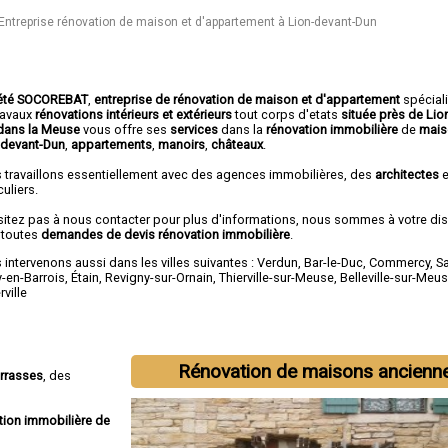
Entreprise rénovation de maison et d'appartement à Lion-devant-Dun
été SOCOREBAT
,
entreprise de rénovation de maison et d'appartement
spécial
travaux
rénovations intérieurs et extérieurs
tout corps d'etats
située près de Lio
dans la Meuse
vous offre ses
services
dans la
rénovation immobilière
de
mais
-devant-Dun
,
appartements
,
manoirs
,
châteaux
.
 travaillons essentiellement avec des agences immobilières, des
architectes
e
culiers.
sitez pas à nous contacter pour plus d'informations, nous sommes à votre di
 toutes
demandes de devis rénovation immobilière
.
intervenons aussi dans les villes suivantes :
Verdun
,
Bar-le-Duc
,
Commercy
,
Sa
y-en-Barrois
,
Étain
,
Revigny-sur-Ornain
,
Thierville-sur-Meuse
,
Belleville-sur-Meu
ville
Rénovation de maisons ancienn
errasses
, des
tion immobilière de