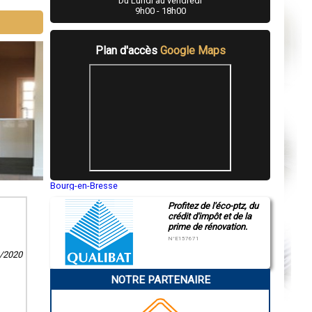
Du Lundi au vendredi
9h00 - 18h00
Plan d'accès
Google Maps
Bourg-en-Bresse
Saint-Quentin
Profitez de l'éco-ptz, du
Montluçon
crédit d'impôt et de la
Manosque
prime de rénovation.
Gap
Nice
N°E157671
Annonay
2/2020
Charleville-Mézières
Pamiers
NOTRE PARTENAIRE
Troyes
Narbonne
Rodez
Marseille