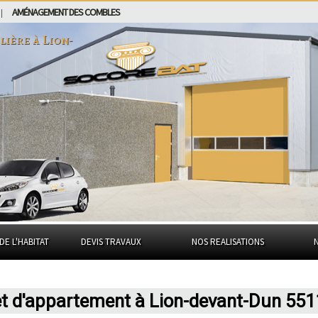
AMÉNAGEMENT DES COMBLES
|
lière à
Lion-
DE L'HABITAT
DEVIS TRAVAUX
NOS REALISATIONS
et d'appartement à Lion-devant-Dun 55