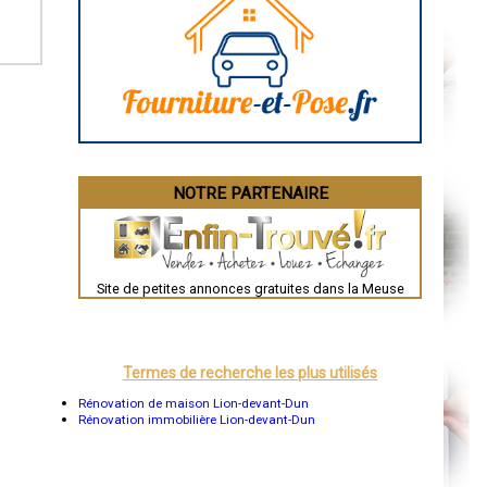
Caen
Aurillac
Angoulême
La Rochelle
Bourges
Brive-la-Gaillarde
Dijon
Saint-Brieuc
Guéret
Périgueux
Besançon
NOTRE PARTENAIRE
Valence
Évreux
Chartres
Brest
Nîmes
Toulouse
Site de petites annonces gratuites dans la Meuse
Auch
Bordeaux
Montpellier
Rennes
Châteauroux
Termes de recherche les plus utilisés
Tours
Grenoble
Rénovation de maison Lion-devant-Dun
Dole
Rénovation immobilière Lion-devant-Dun
Mont-de-Marsan
Blois
Saint-Étienne
Le Puy-en-Velay