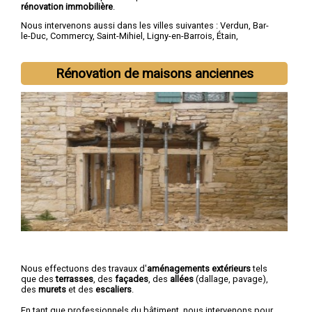
rénovation immobilière
.
Nous intervenons aussi dans les villes suivantes :
Verdun
,
Bar-
le-Duc
,
Commercy
,
Saint-Mihiel
,
Ligny-en-Barrois
,
Étain
,
Revigny-sur-Ornain
,
Thierville-sur-Meuse
,
Belleville-sur-Meuse
,
Ancerville
Rénovation de maisons anciennes
Nous effectuons des travaux d'
aménagements extérieurs
tels
que des
terrasses
, des
façades
, des
allées
(dallage, pavage),
des
murets
et des
escaliers
.
En tant que professionnels du bâtiment, nous intervenons pour