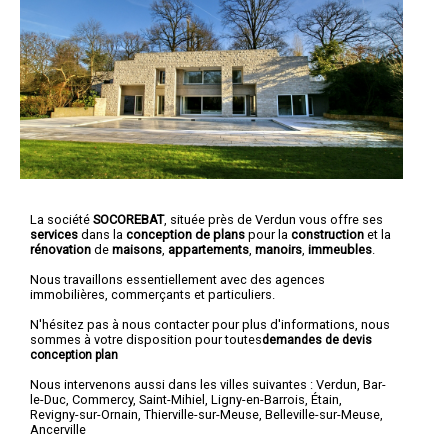
La société
SOCOREBAT
, située près de Verdun vous offre ses
services
dans la
conception de plans
pour la
construction
et la
rénovation
de
maisons
,
appartements
,
manoirs
,
immeubles
.
Nous travaillons essentiellement avec des agences
immobilières, commerçants et particuliers.
N'hésitez pas à nous contacter pour plus d'informations, nous
sommes à votre disposition pour toutes
demandes de devis
conception plan
Nous intervenons aussi dans les villes suivantes :
Verdun
,
Bar-
le-Duc
,
Commercy
,
Saint-Mihiel
,
Ligny-en-Barrois
,
Étain
,
Revigny-sur-Ornain
,
Thierville-sur-Meuse
,
Belleville-sur-Meuse
,
Ancerville